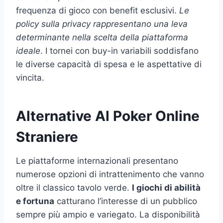
frequenza di gioco con benefit esclusivi.
Le
policy sulla privacy rappresentano una leva
determinante nella scelta della piattaforma
ideale
. I tornei con buy-in variabili soddisfano
le diverse capacità di spesa e le aspettative di
vincita.
Alternative Al Poker Online
Straniere
Le piattaforme internazionali presentano
numerose opzioni di intrattenimento che vanno
oltre il classico tavolo verde.
I giochi di abilità
e fortuna
catturano l’interesse di un pubblico
sempre più ampio e variegato. La disponibilità