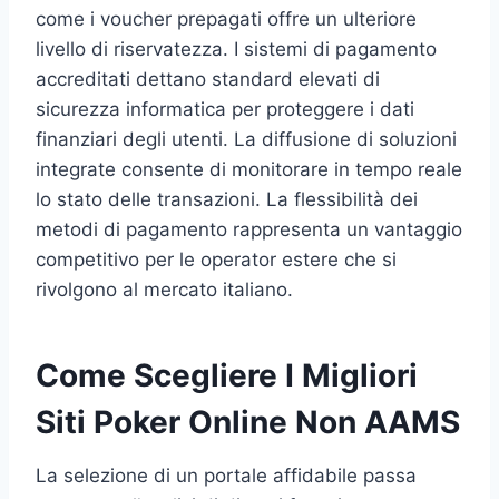
come i voucher prepagati offre un ulteriore
livello di riservatezza. I sistemi di pagamento
accreditati dettano standard elevati di
sicurezza informatica per proteggere i dati
finanziari degli utenti. La diffusione di soluzioni
integrate consente di monitorare in tempo reale
lo stato delle transazioni. La flessibilità dei
metodi di pagamento rappresenta un vantaggio
competitivo per le operator estere che si
rivolgono al mercato italiano.
Come Scegliere I Migliori
Siti Poker Online Non AAMS
La selezione di un portale affidabile passa