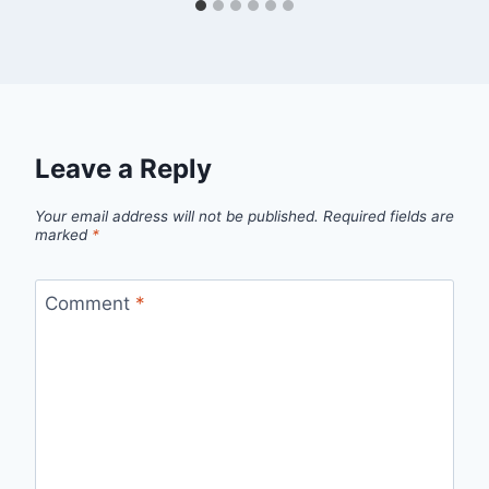
Leave a Reply
Your email address will not be published.
Required fields are
marked
*
Comment
*