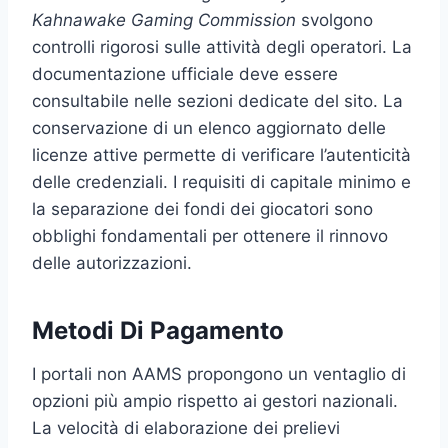
Kahnawake Gaming Commission
svolgono
controlli rigorosi sulle attività degli operatori. La
documentazione ufficiale deve essere
consultabile nelle sezioni dedicate del sito. La
conservazione di un elenco aggiornato delle
licenze attive permette di verificare l’autenticità
delle credenziali. I requisiti di capitale minimo e
la separazione dei fondi dei giocatori sono
obblighi fondamentali per ottenere il rinnovo
delle autorizzazioni.
Metodi Di Pagamento
I portali non AAMS propongono un ventaglio di
opzioni più ampio rispetto ai gestori nazionali.
La velocità di elaborazione dei prelievi