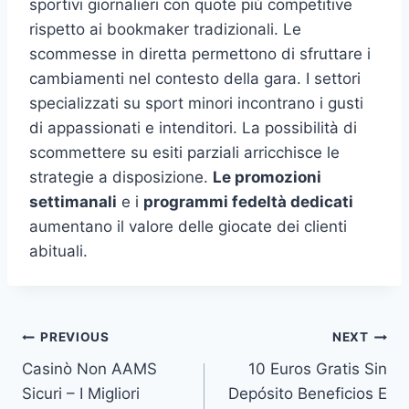
sportivi giornalieri con quote più competitive
rispetto ai bookmaker tradizionali. Le
scommesse in diretta permettono di sfruttare i
cambiamenti nel contesto della gara. I settori
specializzati su sport minori incontrano i gusti
di appassionati e intenditori. La possibilità di
scommettere su esiti parziali arricchisce le
strategie a disposizione.
Le promozioni
settimanali
e i
programmi fedeltà dedicati
aumentano il valore delle giocate dei clienti
abituali.
PREVIOUS
NEXT
Casinò Non AAMS
10 Euros Gratis Sin
Sicuri – I Migliori
Depósito Beneficios E