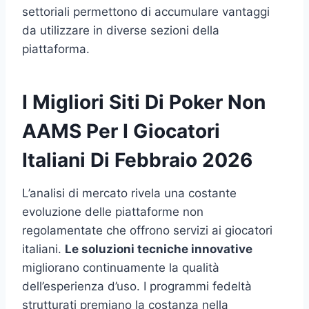
settoriali permettono di accumulare vantaggi
da utilizzare in diverse sezioni della
piattaforma.
I Migliori Siti Di Poker Non
AAMS Per I Giocatori
Italiani Di Febbraio 2026
L’analisi di mercato rivela una costante
evoluzione delle piattaforme non
regolamentate che offrono servizi ai giocatori
italiani.
Le soluzioni tecniche innovative
migliorano continuamente la qualità
dell’esperienza d’uso. I programmi fedeltà
strutturati premiano la costanza nella