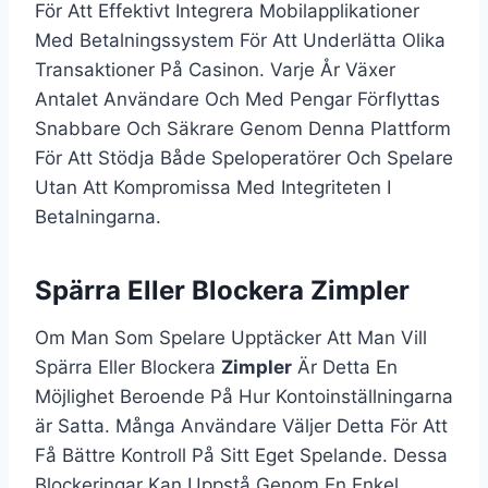
För Att Effektivt Integrera Mobilapplikationer
Med Betalningssystem För Att Underlätta Olika
Transaktioner På Casinon. Varje År Växer
Antalet Användare Och Med Pengar Förflyttas
Snabbare Och Säkrare Genom Denna Plattform
För Att Stödja Både Speloperatörer Och Spelare
Utan Att Kompromissa Med Integriteten I
Betalningarna.
Spärra Eller Blockera Zimpler
Om Man Som Spelare Upptäcker Att Man Vill
Spärra Eller Blockera
Zimpler
Är Detta En
Möjlighet Beroende På Hur Kontoinställningarna
är Satta. Många Användare Väljer Detta För Att
Få Bättre Kontroll På Sitt Eget Spelande. Dessa
Blockeringar Kan Uppstå Genom En Enkel