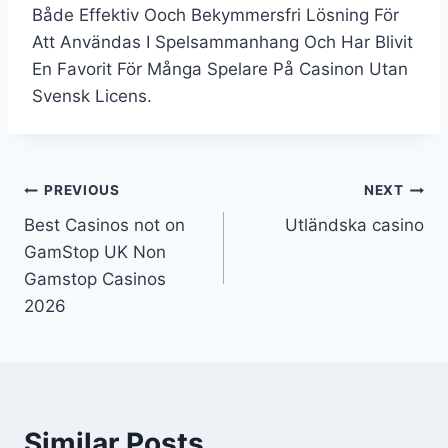
Både Effektiv Ooch Bekymmersfri Lösning För
Att Användas I Spelsammanhang Och Har Blivit
En Favorit För Många Spelare På Casinon Utan
Svensk Licens.
PREVIOUS
NEXT
Best Casinos not on
Utländska casino
GamStop UK Non
Gamstop Casinos
2026
Similar Posts