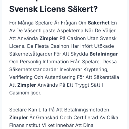
Svensk Licens Säkert?
För Många Spelare Är Frågan Om
Säkerhet
En
Av De Väsentligaste Aspekterna När De Väljer
Att Använda
Zimpler
På Casinon Utan Svensk
Licens. De Flesta Casinon Har Infört Utökade
Säkerhetsåtgärder För Att Skydda
Betalningar
Och Personlig Information Från Spelare. Dessa
Säkerhetsstandarder Involverar Kryptering,
Verifiering Och Autentisering För Att Säkerställa
Att
Zimpler
Används På Ett Tryggt Sätt I
Casinomiljöer.
Spelare Kan Lita På Att Betalningsmetoden
Zimpler
Är Granskad Ooch Certifierad Av Olika
Finansinstitut Vilket Innebär Att Dina