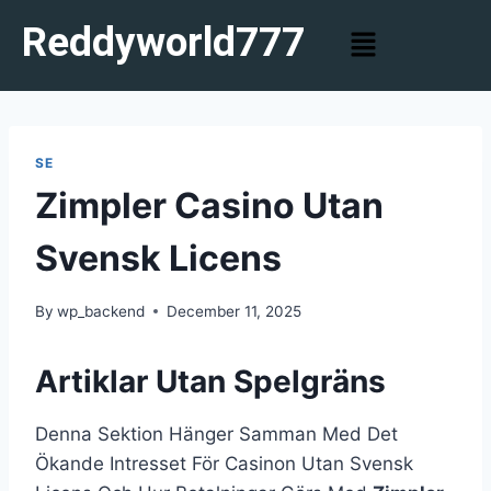
Reddyworld777
SE
Zimpler Casino Utan
Svensk Licens
By
wp_backend
December 11, 2025
Artiklar Utan Spelgräns
Denna Sektion Hänger Samman Med Det
Ökande Intresset För Casinon Utan Svensk