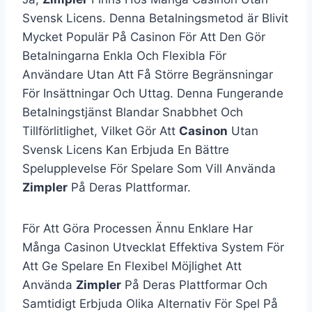
Svensk Licens. Denna Betalningsmetod är Blivit
Mycket Populär På Casinon För Att Den Gör
Betalningarna Enkla Och Flexibla För
Användare Utan Att Få Större Begränsningar
För Insättningar Och Uttag. Denna Fungerande
Betalningstjänst Blandar Snabbhet Och
Tillförlitlighet, Vilket Gör Att
Casinon
Utan
Svensk Licens Kan Erbjuda En Bättre
Spelupplevelse För Spelare Som Vill Använda
Zimpler
På Deras Plattformar.
För Att Göra Processen Ännu Enklare Har
Många Casinon Utvecklat Effektiva System För
Att Ge Spelare En Flexibel Möjlighet Att
Använda
Zimpler
På Deras Plattformar Och
Samtidigt Erbjuda Olika Alternativ För Spel På