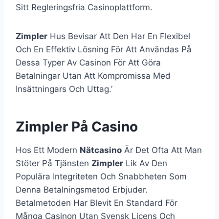
Sitt Regleringsfria Casinoplattform.
Zimpler
Hus Bevisar Att Den Har En Flexibel
Och En Effektiv Lösning För Att Användas På
Dessa Typer Av Casinon För Att Göra
Betalningar Utan Att Kompromissa Med
Insättningars Och Uttag.’
Zimpler På Casino
Hos Ett Modern
Nätcasino
Är Det Ofta Att Man
Stöter På Tjänsten
Zimpler
Lik Av Den
Populära Integriteten Och Snabbheten Som
Denna Betalningsmetod Erbjuder.
Betalmetoden Har Blevit En Standard För
Många Casinon Utan Svensk Licens Och