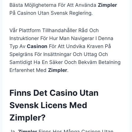
Bästa Möjligheterna För Att Använda
Zimpler
På Casinon Utan Svensk Reglering.
Vår Plattform Tillhandahåller Råd Och
Instruktioner För Hur Man Navigerar I Denna
Typ Av
Casinon
För Att Undvika Kraven På
Spelgräns För Insättningar Och Uttag Och
Samtidigt Ha En Säker Ooch Bekväm Betalning
Erfarenhet Med
Zimpler
.
Finns Det Casino Utan
Svensk Licens Med
Zimpler?
Ja,
Zimpler
Finns Hos Många Casinon Utan