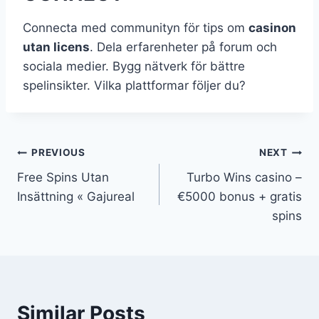
Connecta med communityn för tips om
casinon
utan licens
. Dela erfarenheter på forum och
sociala medier. Bygg nätverk för bättre
spelinsikter. Vilka plattformar följer du?
PREVIOUS
NEXT
Free Spins Utan
Turbo Wins casino –
Insättning « Gajureal
€5000 bonus + gratis
spins
Similar Posts