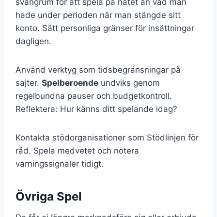
svängrum för att spela på nätet än vad man
hade under perioden när man stängde sitt
konto. Sätt personliga gränser för insättningar
dagligen.
Använd verktyg som tidsbegränsningar på
sajter.
Spelberoende
undviks genom
regelbundna pauser och budgetkontroll.
Reflektera: Hur känns ditt spelande idag?
Kontakta stödorganisationer som Stödlinjen för
råd. Spela medvetet och notera
varningssignaler tidigt.
Övriga Spel