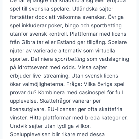
De får ej längre marknadsföra sig eller erbjuda
spel till svenska spelare. Utländska sajter
fortsätter dock att välkomna svenskar. Övriga
spel inkluderar poker, bingo och sportbetting
utanför svensk kontroll. Plattformar med licens
från Gibraltar eller Estland ger tillgång. Spelare
njuter av varierade alternativ som virtuella
sporter. Definiera
sportbetting
som vadslagning
på idrottsevent med odds. Vissa sajter
erbjuder live-streaming. Utan svensk licens
ökar valmöjligheterna. Fråga: Vilka övriga spel
provar du? Kombinera med casinospel för full
upplevelse. Skattefrågor varierar per
licensutgivare. EU-licenser ger ofta skattefria
vinster. Hitta plattformar med breda kategorier.
Undvik sajter utan tydliga villkor.
Spelupplevelsen blir rikare med dessa