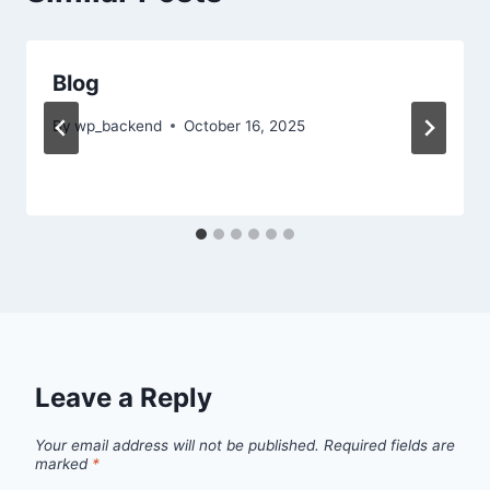
Blog
By
wp_backend
October 16, 2025
Leave a Reply
Your email address will not be published.
Required fields are
marked
*