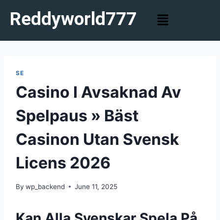
Reddyworld777
SE
Casino I Avsaknad Av
Spelpaus » Bäst
Casinon Utan Svensk
Licens 2026
By
wp_backend
June 11, 2025
Kan Alla Svenskar Spela På