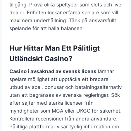
tillgång. Prova olika speltyper som slots och live
dealer. Friheten lockar erfarna spelare som vill
maximera underhållning. Tänk på ansvarsfullt
spelande för att hålla balansen.
Hur Hittar Man Ett Pålitligt
Utländskt Casino?
Casino i avsaknad av svensk licens
lämnar
spelare möjlighet att upptäcka ett bredare
utbud av spel, bonusar och betalningsalternativ
utan att begränsas av svenska regleringar. Sök
efter sajter med starka licenser från
myndigheter som MGA eller UKGC för säkerhet.
Kontrollera recensioner från andra användare.
Pålitliga plattformar visar tydlig information om