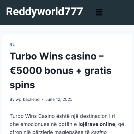
Reddyworld777
NL
Turbo Wins casino –
€5000 bonus + gratis
spins
By
wp_backend
June 12, 2025
Turbo Wins Casino është një destinacion i ri
dhe emocionues në botën e
lojërave online
, që
ofron një përzierje magjepsëse të
kazino