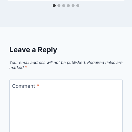
Leave a Reply
Your email address will not be published.
Required fields are
marked
*
Comment
*