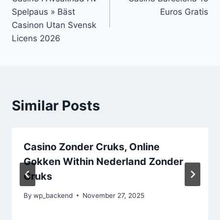
Spelpaus » Bäst
Euros Gratis
Casinon Utan Svensk
Licens 2026
Similar Posts
Casino Zonder Cruks, Online
Gokken Within Nederland Zonder
Cruks
By
wp_backend
November 27, 2025