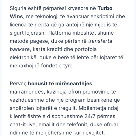
Siguria është përparësi kryesore në
Turbo
Wins
, me teknologji të avancuar enkriptimi dhe
licenca të rrepta që garantojnë një mjedis të
sigurt lojërash. Platforma mbështet shumë
metoda pagese, duke përfshirë
transferta
bankare
, karta krediti dhe portofola
elektronikë, duke e bërë të lehtë për lojtarët të
menaxhojnë fondet e tyre.
Përveç
bonusit të mirëseardhjes
marramendës, kazinoja ofron promovime të
vazhdueshme dhe një program besnikërie që
shpërblen lojtarët e rregullt. Mbështetja ndaj
klientit është e disponueshme 24/7 përmes
chat-it live, emailit dhe telefonit, duke ofruar
ndihmë të menjëhershme kur nevojitet.