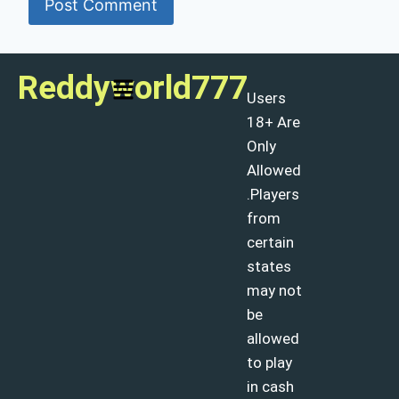
Reddyworld777
Users
18+ Are
Only
Allowed
.Players
from
certain
states
may not
be
allowed
to play
in cash