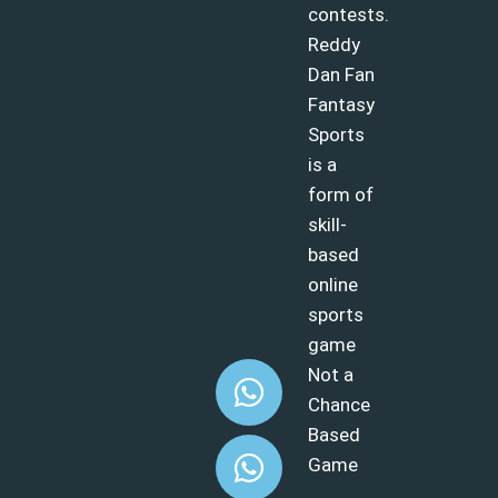
contests.
Reddy
Dan Fan
Fantasy
Sports
is a
form of
skill-
based
online
sports
game
Not a
Chance
Based
Game