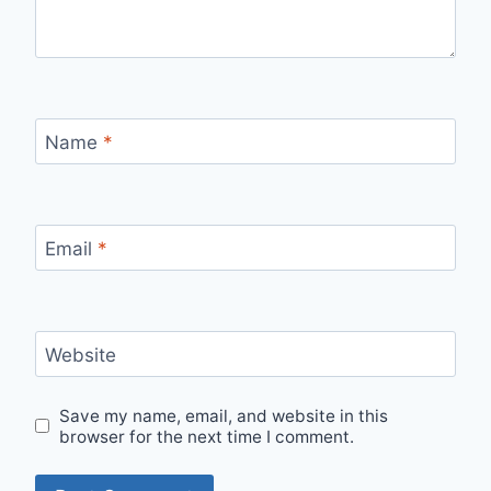
Name
*
Email
*
Website
Save my name, email, and website in this
browser for the next time I comment.