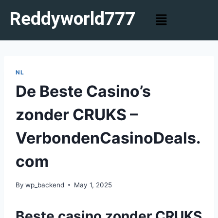
Reddyworld777
NL
De Beste Casino’s
zonder CRUKS –
VerbondenCasinoDeals.
com
By
wp_backend
May 1, 2025
Beste casino zonder CRUKS