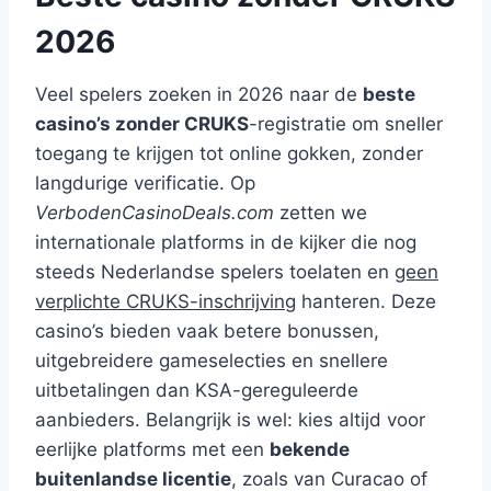
2026
Veel spelers zoeken in 2026 naar de
beste
casino’s zonder CRUKS
-registratie om sneller
toegang te krijgen tot online gokken, zonder
langdurige verificatie. Op
VerbodenCasinoDeals.com
zetten we
internationale platforms in de kijker die nog
steeds Nederlandse spelers toelaten en
geen
verplichte CRUKS-inschrijving
hanteren. Deze
casino’s bieden vaak betere bonussen,
uitgebreidere gameselecties en snellere
uitbetalingen dan KSA-gereguleerde
aanbieders. Belangrijk is wel: kies altijd voor
eerlijke platforms met een
bekende
buitenlandse licentie
, zoals van Curacao of