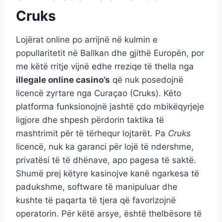
Cruks
Lojërat online po arrijnë në kulmin e
popullaritetit në Ballkan dhe gjithë Europën, por
me këtë rritje vijnë edhe rreziqe të thella nga
illegale online casino’s
që nuk posedojnë
licencë zyrtare nga Curaçao (Cruks). Këto
platforma funksionojnë jashtë çdo mbikëqyrjeje
ligjore dhe shpesh përdorin taktika të
mashtrimit për të tërhequr lojtarët. Pa
Cruks
licencë, nuk ka garanci për lojë të ndershme,
privatësi të të dhënave, apo pagesa të saktë.
Shumë prej këtyre kasinojve kanë ngarkesa të
padukshme, software të manipuluar dhe
kushte të paqarta të tjera që favorizojnë
operatorin. Për këtë arsye, është thelbësore të