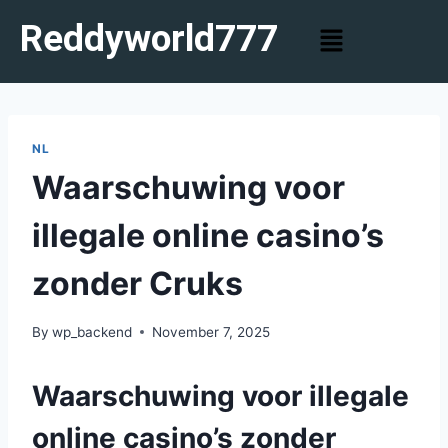
Reddyworld777
NL
Waarschuwing voor
illegale online casino’s
zonder Cruks
By
wp_backend
November 7, 2025
Waarschuwing voor illegale
online casino’s zonder