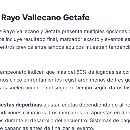
 Rayo Vallecano Getafe
re Rayo Vallecano y Getafe presenta múltiples opciones
 incluye resultado final, marcador exacto y eventos es
uentros previos entre ambos equipos muestran tendenc
 campeonato indican que más del 60% de jugadas se c
imos cinco enfrentamientos registraron menos de tres go
os suelen ocurrir en el segundo tiempo según datos his
estas deportivas
ajustan cuotas dependiendo de alin
ndiciones climáticas. Los mercados de apuestas en dir
os durante el desarrollo del encuentro. Sistemas de pa
de ganancias antes de finalizar el evento.