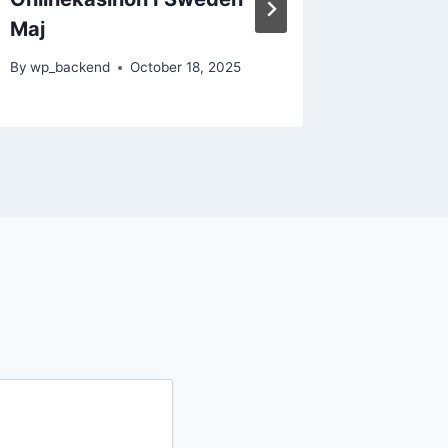
By
wp_bac
Maj
By
wp_backend
October 18, 2025