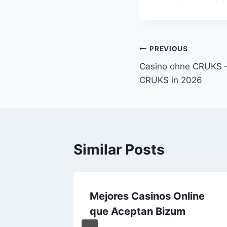
PREVIOUS
Casino ohne CRUKS 
CRUKS in 2026
Similar Posts
Mejores Casinos Online
que Aceptan Bizum
025