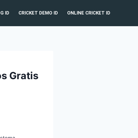
G ID
CRICKET DEMO ID
ONLINE CRICKET ID
s Gratis
e
istema