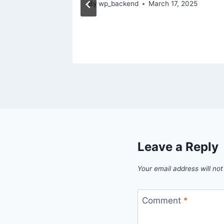
By
wp_backend
March 17, 2025
Leave a Reply
Your email address will not
Comment
*