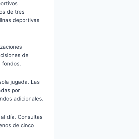
ortivos
os de tres
linas deportivas
izaciones
ecisiones de
e fondos.
sola jugada. Las
adas por
ndos adicionales.
al día. Consultas
enos de cinco