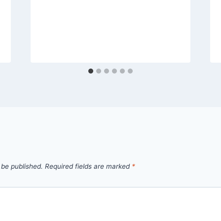
 be published.
Required fields are marked
*