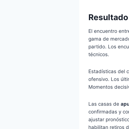
Resultado
El encuentro ent
gama de mercados
partido. Los enc
técnicos.
Estadísticas del
ofensivo. Los últ
Momentos decisiv
Las casas de
apu
confirmadas y co
ajustar pronóstic
habilitan retiros 