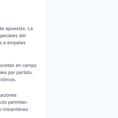
 de apuestas. La
peciales del
ia a empates
oncretan en campo
les por partido.
tóricos.
eaciones
ecto permiten
go instantáneo