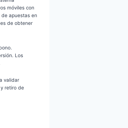
vos móviles con
ón de apuestas en
des de obtener
bono.
rsión. Los
.
 validar
y retiro de