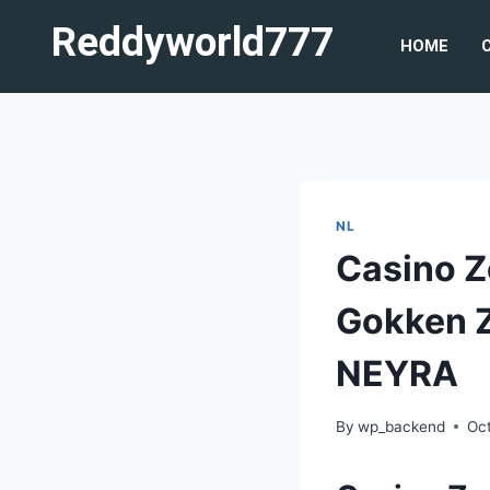
Reddyworld777
HOME
NL
Casino Z
Gokken 
NEYRA
By
wp_backend
Oc