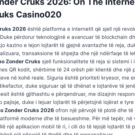
nder Cruks 2026: On The Intern
ruks Casino020
Cruks 2026
është platforma e internetit që sjell një rev
. Duke përdorur teknologjinë e avancuar të blockchain dh
 kjo kazino e lejon lojtarët të gjejnë avantazhe të reja, d
lizuara, transaksione të shpejta dhe një ndërfaqe të le
no Zonder Cruks
sjell funksionalitete të reja si sistemi i 
es QR kodit, shërbime të 24 orësh për klientë dhe një 
jeve në kohë reale. Siguria është prioriteti kryesor, me
dikefactor, duke siguruar që të dhënat e lojtarëve të je
esit është gjithashtu e përqendruar, me dizajnin respon
pajisje, duke i lejuar lojtarët të përjetojnë lojërat e ty
o Zonder Cruks 2026
ofron një përvojë të plotë dhe të s
platformë moderne dhe të besueshme. Për më tepër, në 
lë një aplikacion mobil të ri, i cili do të lejojë lojtarët të 
dhënë një përvojë të thellë dhe të personalizuar.