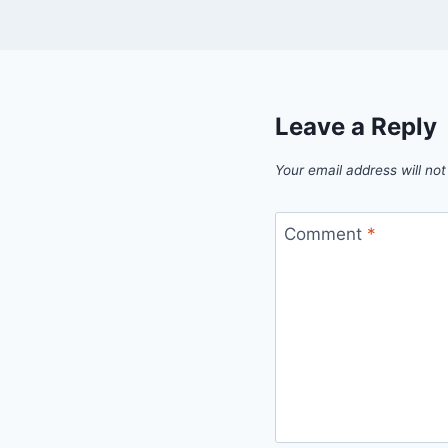
Leave a Reply
Your email address will not
Comment
*