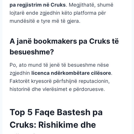
pa regjistrim në Cruks
. Megjithatë, shumë
lojtarë ende zgjedhin këto platforma për
mundësitë e tyre më të gjera.
A janë bookmakers pa Cruks të
besueshme?
Po, ato mund të jenë të besueshme nëse
zgjedhin
licenca ndërkombëtare cilësore
.
Faktorët kryesorë përfshijnë reputacionin,
historinë dhe vlerësimet e përdoruesve.
Top 5 Faqe Bastesh pa
Cruks: Rishikime dhe