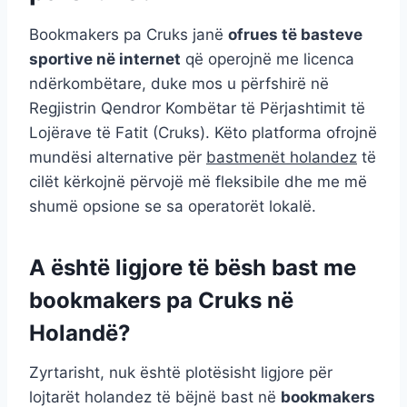
Bookmakers pa Cruks janë
ofrues të basteve
sportive në internet
që operojnë me licenca
ndërkombëtare, duke mos u përfshirë në
Regjistrin Qendror Kombëtar të Përjashtimit të
Lojërave të Fatit (Cruks). Këto platforma ofrojnë
mundësi alternative për
bastmenët holandez
të
cilët kërkojnë përvojë më fleksibile dhe me më
shumë opsione se sa operatorët lokalë.
A është ligjore të bësh bast me
bookmakers pa Cruks në
Holandë?
Zyrtarisht, nuk është plotësisht ligjore për
lojtarët holandez të bëjnë bast në
bookmakers