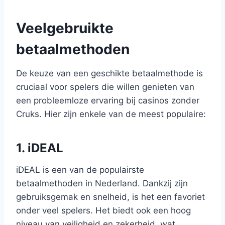
Veelgebruikte
betaalmethoden
De keuze van een geschikte betaalmethode is
cruciaal voor spelers die willen genieten van
een probleemloze ervaring bij casinos zonder
Cruks. Hier zijn enkele van de meest populaire:
1. iDEAL
iDEAL is een van de populairste
betaalmethoden in Nederland. Dankzij zijn
gebruiksgemak en snelheid, is het een favoriet
onder veel spelers. Het biedt ook een hoog
niveau van veiligheid en zekerheid, wat