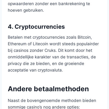
opwaarderen zonder een bankrekening te
hoeven gebruiken.
4. Cryptocurrencies
Betalen met cryptocurrencies zoals Bitcoin,
Ethereum of Litecoin wordt steeds populairder
bij casinos zonder Cruks. Dit komt door het
onmiddellijke karakter van de transacties, de
privacy die ze bieden, en de groeiende
acceptatie van cryptovaluta.
Andere betaalmethoden
Naast de bovengenoemde methoden bieden
sommige casino’s nog andere opties: