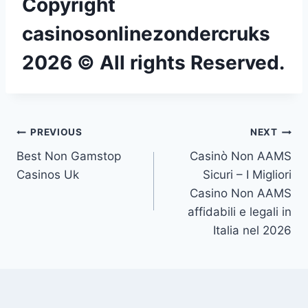
Copyright
casinosonlinezondercruks
2026 © All rights Reserved.
PREVIOUS
NEXT
Best Non Gamstop
Casinò Non AAMS
Casinos Uk
Sicuri – I Migliori
Casino Non AAMS
affidabili e legali in
Italia nel 2026