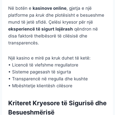
Në botën e
kasinove online
, gjetja e një
platforme pa
kruk
dhe plotësisht e besueshme
mund të jetë sfidë. Çelësi kryesor për një
eksperiencë të sigurt lojërash
qëndron në
disa faktorë thelbësorë të cilësisë dhe
transparencës.
Një kasino e mirë pa kruk duhet të ketë:
• Licencë të vlefshme rregullatore
• Sisteme pagesash të sigurta
• Transparencë në rregulla dhe kushte
• Mbështetje klientësh cilësore
Kriteret Kryesore të Sigurisë dhe
Besueshmërisë