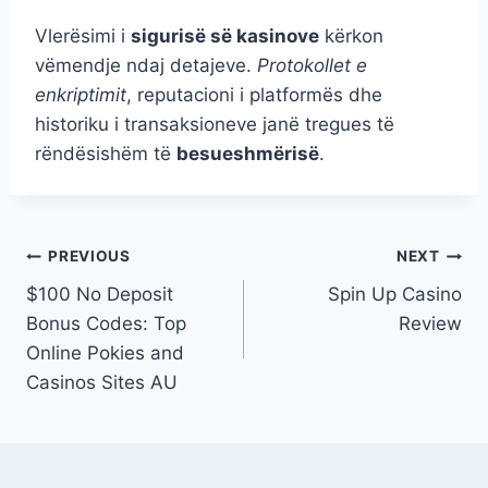
Vlerësimi i
sigurisë së kasinove
kërkon
vëmendje ndaj detajeve.
Protokollet e
enkriptimit
, reputacioni i platformës dhe
historiku i transaksioneve janë tregues të
rëndësishëm të
besueshmërisë
.
PREVIOUS
NEXT
$100 No Deposit
Spin Up Casino
Bonus Codes: Top
Review
Online Pokies and
Casinos Sites AU