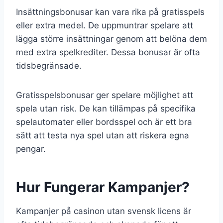
Insättningsbonusar kan vara rika på gratisspels
eller extra medel. De uppmuntrar spelare att
lägga större insättningar genom att belöna dem
med extra spelkrediter. Dessa bonusar är ofta
tidsbegränsade.
Gratisspelsbonusar ger spelare möjlighet att
spela utan risk. De kan tillämpas på specifika
spelautomater eller bordsspel och är ett bra
sätt att testa nya spel utan att riskera egna
pengar.
Hur Fungerar Kampanjer?
Kampanjer på casinon utan svensk licens är