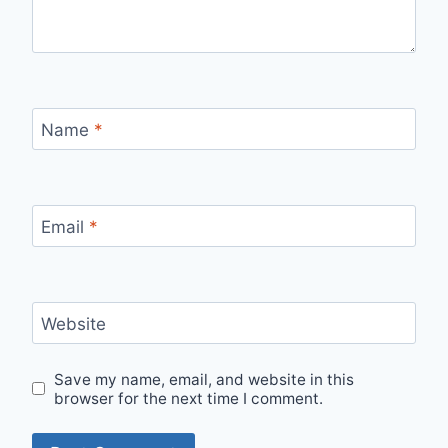
Name
*
Email
*
Website
Save my name, email, and website in this
browser for the next time I comment.