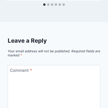
Leave a Reply
Your email address will not be published.
Required fields are
marked
*
Comment
*