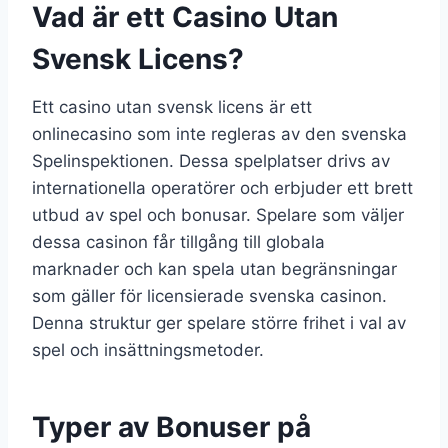
Vad är ett Casino Utan
Svensk Licens?
Ett casino utan svensk licens är ett
onlinecasino som inte regleras av den svenska
Spelinspektionen. Dessa spelplatser drivs av
internationella operatörer och erbjuder ett brett
utbud av spel och bonusar. Spelare som väljer
dessa casinon får tillgång till globala
marknader och kan spela utan begränsningar
som gäller för licensierade svenska casinon.
Denna struktur ger spelare större frihet i val av
spel och insättningsmetoder.
Typer av Bonuser på