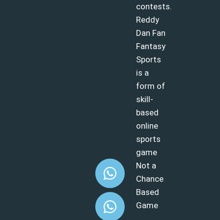
contests.
Reddy
Dan Fan
Fantasy
Sports
is a
form of
skill-
based
online
sports
game
Not a
Chance
Based
Game