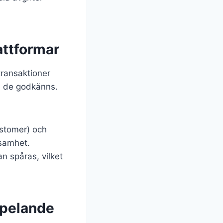
attformar
transaktioner
n de godkänns.
ustomer) och
ksamhet.
an spåras, vilket
spelande