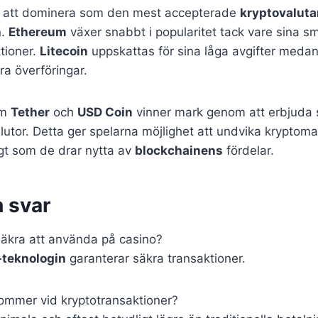
r att dominera som den mest accepterade
kryptovaluta
n.
Ethereum
växer snabbt i popularitet tack vare sina s
tioner.
Litecoin
uppskattas för sina låga avgifter meda
a överföringar.
om
Tether
och
USD Coin
vinner mark genom att erbjuda s
 valutor. Detta ger spelarna möjlighet att undvika krypto
digt som de drar nytta av
blockchainens
fördelar.
h svar
säkra att använda på casino?
-teknologin
garanterar säkra transaktioner.
llkommer vid kryptotransaktioner?