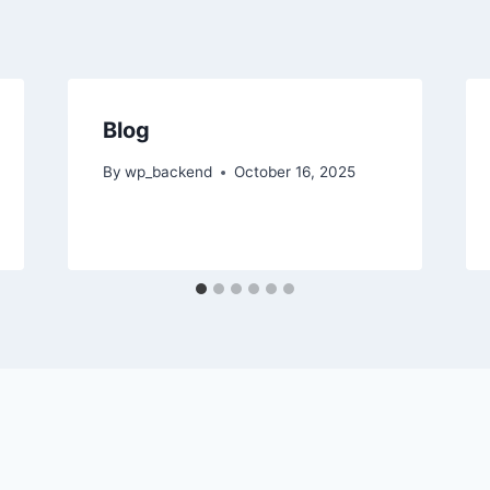
Blog
By
wp_backend
October 16, 2025