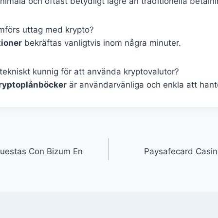
inimala och oftast betydligt lägre än traditionella betal
förs uttag med krypto?
ioner
bekräftas vanligtvis inom några minuter.
tekniskt kunnig för att använda kryptovalutor?
ryptoplånböcker
är användarvänliga och enkla att hant
uestas Con Bizum En
Paysafecard Casin