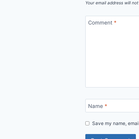
Your email address will not
Comment
*
Name
*
Save my name, email,