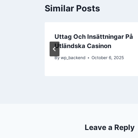
Similar Posts
tis.
Uttag Och Insättningar På
Utländska Casinon
 2025
By
wp_backend
October 6, 2025
Leave a Reply