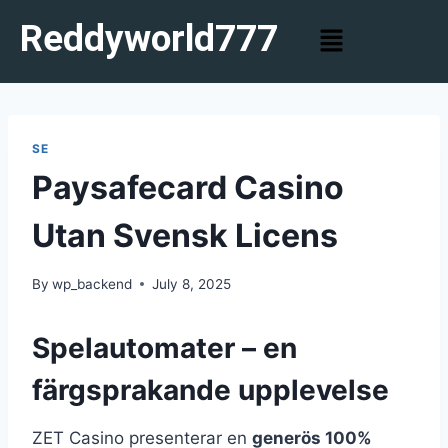
Reddyworld777
SE
Paysafecard Casino
Utan Svensk Licens
By
wp_backend
July 8, 2025
Spelautomater – en
färgsprakande upplevelse
ZET Casino presenterar en
generös 100%