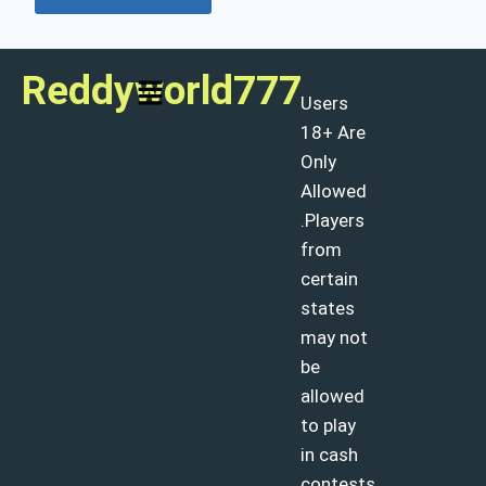
Reddyworld777
Users
18+ Are
Only
Allowed
.Players
from
certain
states
may not
be
allowed
to play
in cash
contests.