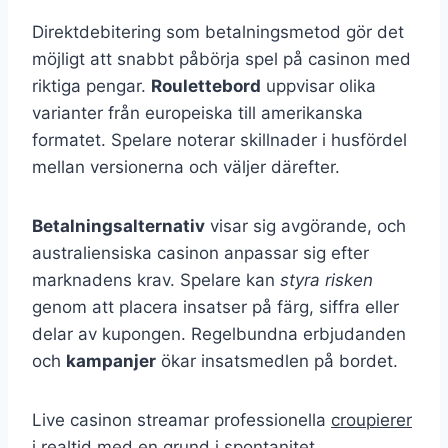
Direktdebitering som betalningsmetod gör det
möjligt att snabbt påbörja spel på casinon med
riktiga pengar.
Roulettebord
uppvisar olika
varianter från europeiska till amerikanska
formatet. Spelare noterar skillnader i husfördel
mellan versionerna och väljer därefter.
Betalningsalternativ
visar sig avgörande, och
australiensiska casinon anpassar sig efter
marknadens krav. Spelare kan
styra risken
genom att placera insatser på färg, siffra eller
delar av kupongen. Regelbundna erbjudanden
och
kampanjer
ökar insatsmedlen på bordet.
Live casinon streamar professionella
croupierer
i realtid med en grund i spontanitet.