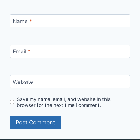
Name
*
Email
*
Website
Save my name, email, and website in this
browser for the next time I comment.