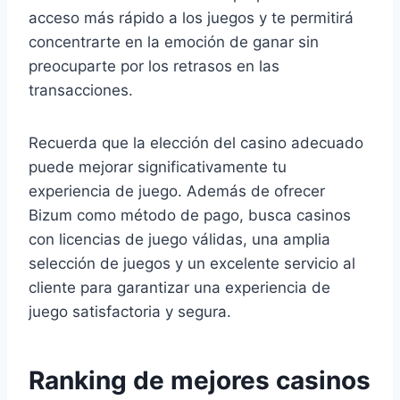
acceso más rápido a los juegos y te permitirá
concentrarte en la emoción de ganar sin
preocuparte por los retrasos en las
transacciones.
Recuerda que la elección del casino adecuado
puede mejorar significativamente tu
experiencia de juego. Además de ofrecer
Bizum como método de pago, busca casinos
con licencias de juego válidas, una amplia
selección de juegos y un excelente servicio al
cliente para garantizar una experiencia de
juego satisfactoria y segura.
Ranking de mejores casinos