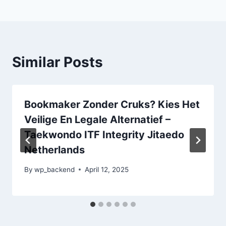
Similar Posts
Bookmaker Zonder Cruks? Kies Het
Veilige En Legale Alternatief –
Taekwondo ITF Integrity Jitaedo
Netherlands
By
wp_backend
April 12, 2025