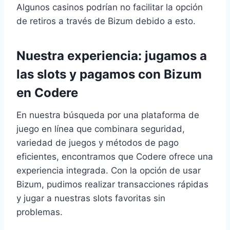
Algunos casinos podrían no facilitar la opción
de retiros a través de Bizum debido a esto.
Nuestra experiencia: jugamos a
las slots y pagamos con Bizum
en Codere
En nuestra búsqueda por una plataforma de
juego en línea que combinara seguridad,
variedad de juegos y métodos de pago
eficientes, encontramos que Codere ofrece una
experiencia integrada. Con la opción de usar
Bizum, pudimos realizar transacciones rápidas
y jugar a nuestras slots favoritas sin
problemas.