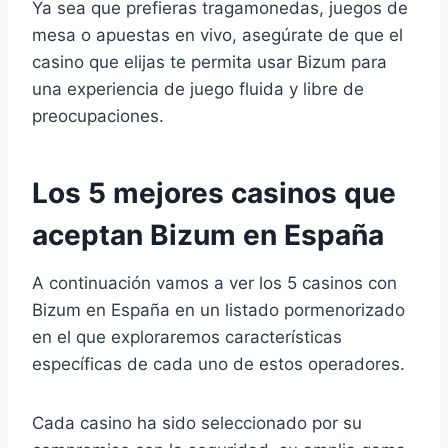
Ya sea que prefieras tragamonedas, juegos de
mesa o apuestas en vivo, asegúrate de que el
casino que elijas te permita usar Bizum para
una experiencia de juego fluida y libre de
preocupaciones.
Los 5 mejores casinos que
aceptan Bizum en España
A continuación vamos a ver los 5 casinos con
Bizum en España en un listado pormenorizado
en el que exploraremos características
específicas de cada uno de estos operadores.
Cada casino ha sido seleccionado por su