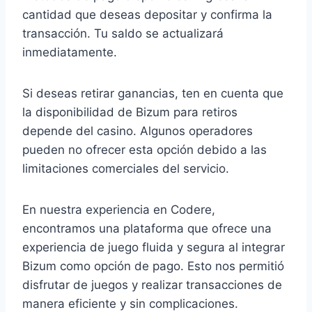
cantidad que deseas depositar y confirma la
transacción. Tu saldo se actualizará
inmediatamente.
Si deseas retirar ganancias, ten en cuenta que
la disponibilidad de Bizum para retiros
depende del casino. Algunos operadores
pueden no ofrecer esta opción debido a las
limitaciones comerciales del servicio.
En nuestra experiencia en Codere,
encontramos una plataforma que ofrece una
experiencia de juego fluida y segura al integrar
Bizum como opción de pago. Esto nos permitió
disfrutar de juegos y realizar transacciones de
manera eficiente y sin complicaciones.