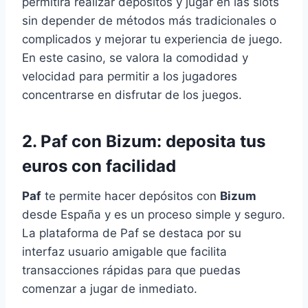
permitirá realizar depósitos y jugar en las slots
sin depender de métodos más tradicionales o
complicados y mejorar tu experiencia de juego.
En este casino, se valora la comodidad y
velocidad para permitir a los jugadores
concentrarse en disfrutar de los juegos.
2. Paf con Bizum: deposita tus
euros con facilidad
Paf
te permite hacer depósitos con
Bizum
desde España y es un proceso simple y seguro.
La plataforma de Paf se destaca por su
interfaz usuario amigable que facilita
transacciones rápidas para que puedas
comenzar a jugar de inmediato.