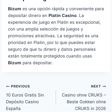
Bizum
es una opción rápida y conveniente para
depositar dinero en
Platin Casino
. La
experiencia de juego en Platin es excepcional,
con una amplia selección de juegos y
promociones atractivas. La seguridad es una
prioridad en Platin, por lo que puedes estar
seguro de que tu dinero y datos personales
están totalmente protegidos cuando usas
Bizum
para depositar.
PREVIOUS
NEXT
10 Euros Gratis Sin
Casino ohne CRUKS –
Depósito Casino
Beste Gokken ohne
España
CRUKS in 2026